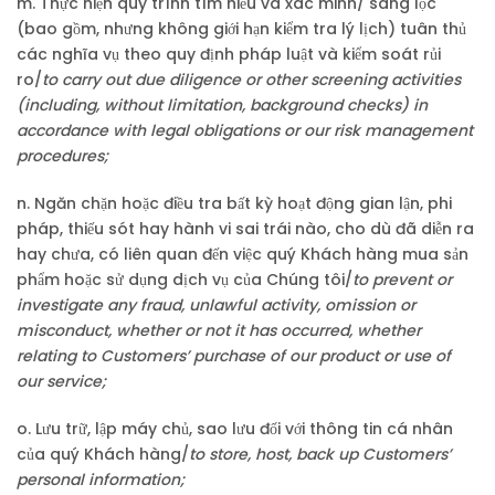
m. Thực hiện quy trình tìm hiểu và xác minh/ sàng lọc
(bao gồm, nhưng không giới hạn kiểm tra lý lịch) tuân thủ
các nghĩa vụ theo quy định pháp luật và kiểm soát rủi
ro/
to carry out due diligence or other screening activities
(including, without limitation, background checks) in
accordance with legal obligations or our risk management
procedures;
n. Ngăn chặn hoặc điều tra bất kỳ hoạt động gian lận, phi
pháp, thiếu sót hay hành vi sai trái nào, cho dù đã diễn ra
hay chưa, có liên quan đến việc quý Khách hàng mua sản
phẩm hoặc sử dụng dịch vụ của Chúng tôi/
to prevent or
investigate any fraud, unlawful activity, omission or
misconduct, whether or not it has occurred, whether
relating to Customers’ purchase of our product or use of
our service;
o. Lưu trữ, lập máy chủ, sao lưu đối với thông tin cá nhân
của quý Khách hàng/
to store, host, back up Customers’
personal information;