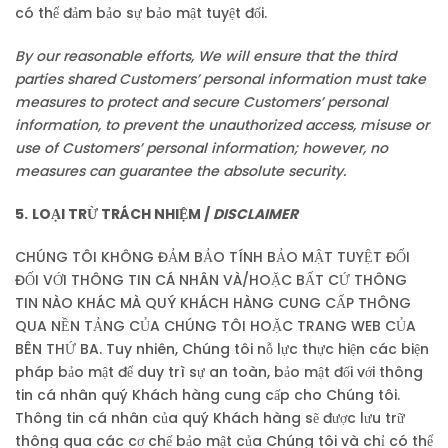
có thể đảm bảo sự bảo mật tuyệt đối.
By our reasonable efforts, We will ensure that the third
parties shared Customers’ personal information must take
measures to protect and secure Customers’ personal
information, to prevent the unauthorized access, misuse or
use of Customers’ personal information; however, no
measures can guarantee the absolute security.
5.
LOẠI TRỪ TRÁCH NHIỆM /
DISCLAIMER
CHÚNG TÔI KHÔNG ĐẢM BẢO TÍNH BẢO MẬT TUYỆT ĐỐI
ĐỐI VỚI THÔNG TIN CÁ NHÂN VÀ/HOẶC BẤT CỨ THÔNG
TIN NÀO KHÁC MÀ QUÝ KHÁCH HÀNG CUNG CẤP THÔNG
QUA NỀN TẢNG CỦA CHÚNG TÔI HOẶC TRANG WEB CỦA
BÊN THỨ BA. Tuy nhiên, Chúng tôi nỗ lực thực hiện các biện
pháp bảo mật để duy trì sự an toàn, bảo mật đối với thông
tin cá nhân quý Khách hàng cung cấp cho Chúng tôi.
Thông tin cá nhân của quý Khách hàng sẽ được lưu trữ
thông qua các cơ chế bảo mật của Chúng tôi và chỉ có thể