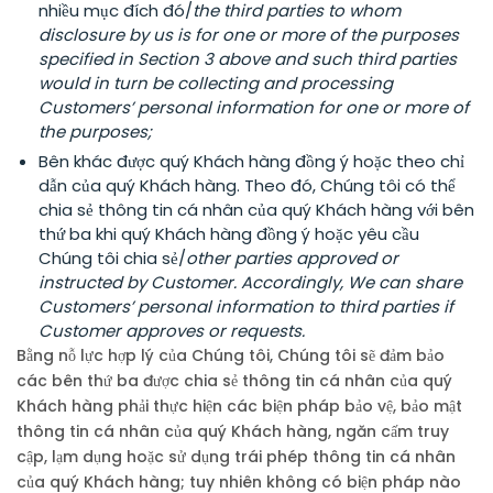
nhiều mục đích đó/
the third parties to whom
disclosure by us is for one or more of the purposes
specified in Section 3 above and such third parties
would in turn be collecting and processing
Customers’ personal information for one or more of
the purposes;
Bên khác được quý Khách hàng đồng ý hoặc theo chỉ
dẫn của quý Khách hàng. Theo đó, Chúng tôi có thể
chia sẻ thông tin cá nhân của quý Khách hàng với bên
thứ ba khi quý Khách hàng đồng ý hoặc yêu cầu
Chúng tôi chia sẻ/
other parties approved or
instructed by Customer. Accordingly, We can share
Customers’ personal information to third parties if
Customer approves or requests.
Bằng nỗ lực hợp lý của Chúng tôi, Chúng tôi sẽ đảm bảo
các bên thứ ba được chia sẻ thông tin cá nhân của quý
Khách hàng phải thực hiện các biện pháp bảo vệ, bảo mật
thông tin cá nhân của quý Khách hàng, ngăn cấm truy
cập, lạm dụng hoặc sử dụng trái phép thông tin cá nhân
của quý Khách hàng; tuy nhiên không có biện pháp nào