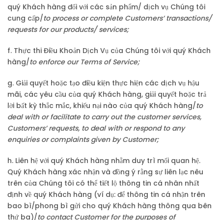
quý Khách hàng đối với các sản phẩm/ dịch vụ Chúng tôi
cung cấp/
to process or complete Customers’ transactions/
requests for our products/ services;
f. Thực thi Điều Khoản Dịch Vụ của Chúng tôi với quý Khách
hàng/
to enforce our Terms of Service;
g. Giải quyết hoặc tạo điều kiện thực hiện các dịch vụ hậu
mãi, các yêu cầu của quý Khách hàng, giải quyết hoặc trả
lời bất kỳ thắc mắc, khiếu nại nào của quý Khách hàng/
to
deal with or facilitate to carry out the customer services,
Customers’ requests, to deal with or respond to any
enquiries or complaints given by Customer;
h. Liên hệ với quý Khách hàng nhằm duy trì mối quan hệ.
Quý Khách hàng xác nhận và đồng ý rằng sự liên lạc nêu
trên của Chúng tôi có thể tiết lộ thông tin cá nhân nhất
định về quý Khách hàng (ví dụ: để thông tin cá nhận trên
bao bì/phong bì gửi cho quý Khách hàng thông qua bên
thứ ba)/
to contact Customer for the purposes of