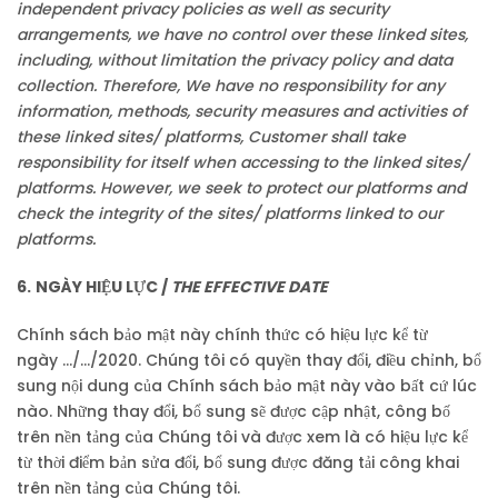
independent privacy policies as well as security
arrangements, we have no control over these linked sites,
including, without limitation the privacy policy and data
collection. Therefore, We have no responsibility for any
information, methods, security measures and activities of
these linked sites/ platforms, Customer shall take
responsibility for itself when accessing to the linked sites/
platforms. However, we seek to protect our platforms and
check the integrity of the sites/ platforms linked to our
platforms.
6.
NGÀY HIỆU LỰC /
THE EFFECTIVE DATE
Chính sách bảo mật này chính thức có hiệu lực kể từ
ngày …/…/2020. Chúng tôi có quyền thay đổi, điều chỉnh, bổ
sung nội dung của Chính sách bảo mật này vào bất cứ lúc
nào. Những thay đổi, bổ sung sẽ được cập nhật, công bố
trên nền tảng của Chúng tôi và được xem là có hiệu lực kể
từ thời điểm bản sửa đổi, bổ sung được đăng tải công khai
trên nền tảng của Chúng tôi.