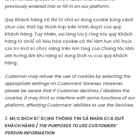
previously entered into or fill in on our platform.
Quý Khách hàng có thể từ chối sử dụng cookie bằng cách
chọn các thiết lập thích hợp trên trình duyệt của quý
Khách hàng. Tuy nhiên, vui lòng lưu ý rằng nếu quý Khách
hàng từ chối/ vô hiệu hóa cookie có thể làm hạn chế hoặc
cản trở một số chức năng trên nền tảng của Chúng tôi, làm
ảnh hưởng đến khả năng sử dụng Dịch vụ của quý Khách
hàng.
Customer may refuse the use of cookies by selecting the
appropriate settings on Customers’ browser. However,
please be aware that if Customer declines / disables the
cookies, it may limit or interfere with some functions of our
platform, affecting Customers’ abilities to use the Services.
3.
MỤC ĐÍCH SỬ DỤNG THÔNG TIN CÁ NHÂN CỦA QUÝ
KHÁCH HÀNG /
THE
PURPOSES TO USE CUSTOMERS’
PERSON INFORMATION