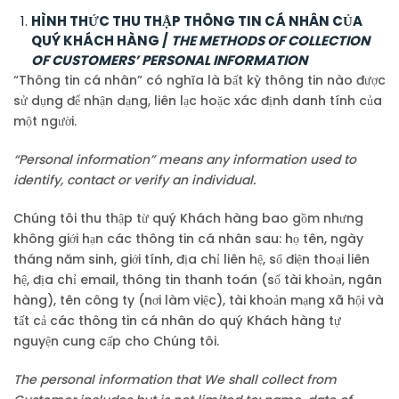
HÌNH THỨC THU THẬP THÔNG TIN CÁ NHÂN CỦA
QUÝ KHÁCH HÀNG /
THE
METHODS OF COLLECTION
OF CUSTOMERS’ PERSONAL INFORMATION
“Thông tin cá nhân” có nghĩa là bất kỳ thông tin nào được
sử dụng để nhận dạng, liên lạc hoặc xác định danh tính của
một người.
“Personal information” means any information used to
identify, contact or verify an individual.
Chúng tôi thu thập từ quý Khách hàng bao gồm nhưng
không giới hạn các thông tin cá nhân sau: họ tên, ngày
tháng năm sinh, giới tính, địa chỉ liên hệ, số điện thoại liên
hệ, địa chỉ email, thông tin thanh toán (số tài khoản, ngân
hàng), tên công ty (nơi làm việc), tài khoản mạng xã hội và
tất cả các thông tin cá nhân do quý Khách hàng tự
nguyện cung cấp cho Chúng tôi.
The personal information that We shall collect from