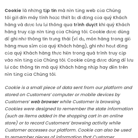
Cookie
là những
tập tin
mà nền tảng web của Chúng
tôi gửi đến máy tính hoặc thiết bị di động của quý Khách
hàng và được lưu lại thông qua
trình duyệt
khi quý Khách
hàng truy cập nền tảng của Chúng tôi. Cookie được dùng
để ghi nhớ thông tin trạng thái (ví dụ, món hàng trong giỏ
hàng mua sắm của quý Khách hàng), ghi nhớ hoạt động
của quý Khách hàng thực hiện trong quá trình truy cập
vào nền tảng của Chúng tôi. Cookie cũng được dùng để lưu
lại các thông tin mà quý Khách hàng nhập hay điền trên
nền tảng của Chúng tôi.
Cookie is a small piece of data sent from our platform and
stored on Customers’ computer or mobile devices by
Customers’
web browser
while Customer is browsing.
Cookies were designed to remember the state information
(such as items added in the shopping cart in an online
store) or to record Customers’ browsing activity while
Customer accesses our platform. Cookie can also be used
to remember pieces of information that Customer