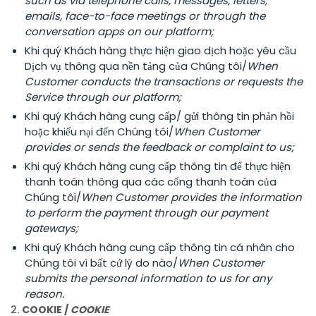
such as via telephone calls, messages, letters,
emails, face-to-face meetings or through the
conversation apps on our platform;
Khi quý Khách hàng thực hiện giao dịch hoặc yêu cầu
Dịch vụ thông qua nền tảng của Chúng tôi/
When
Customer conducts the transactions or requests the
Service through our platform;
Khi quý Khách hàng cung cấp/ gửi thông tin phản hồi
hoặc khiếu nại đến Chúng tôi/
When Customer
provides or sends the feedback or complaint to us;
Khi quý Khách hàng cung cấp thông tin để thực hiện
thanh toán thông qua các cổng thanh toán của
Chúng tôi/
When Customer provides the information
to perform the payment through our payment
gateways;
Khi quý Khách hàng cung cấp thông tin cá nhân cho
Chúng tôi vì bất cứ lý do nào/
When Customer
submits the personal information to us for any
reason.
2.
COOKIE /
COOKIE