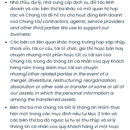
Nhà thầu, đại lý, nhà cung cấp dịch vụ, đối tác kinh
doanh và các bên thứ ba khác có mối quan hệ hợp
tác với Chúng tôi để hỗ trợ cho hoạt động kinh doanh
của Chúng tôi/
contractors, agents, service providers
and other third parties We use to support our
business;
Các bên có liên quan khác trong trường hợp sáp nhập,
thoái vốn, tái cơ cấu, tái tổ chức, giải thể hoặc bán hay
chuyển nhượng một phần hoặc tất cả tài sản của
Chúng tôi, trong đó thông tin cá nhân của quý Khách
hàng nằm trong danh mục tài sản chuyển
nhượng/
other related parties in the event of a
merger, divestiture, restructuring, reorganization,
dissolution or other sale or transfer of some or all of
our assets, in which the personal information is
among the transferred assets;
Bên thứ ba mà chúng tôi tiết lộ thông tin nhằm thực
hiện một trong các mục đích nêu tại Mục 3 trên và
các bên thứ ba đó ngược lại họ sẽ thu thập và xử lý
thông tin cá nhân của quý Khách hàng vì một hoặc