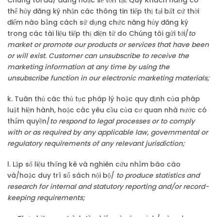
Chúng tôi đã/ đang hoặc sẽ tồn tại. Quý Khách hàng có
thể hủy đăng ký nhận các thông tin tiếp thị tại bất cứ thời
điểm nào bằng cách sử dụng chức năng hủy đăng ký
trong các tài liệu tiếp thị điện tử do Chúng tôi gửi tới/
to
market or promote our products or services that have been
or will exist. Customer can unsubscribe to receive the
marketing information at any time by using the
unsubscribe function in our electronic marketing materials;
k. Tuân thủ các thủ tục pháp lý hoặc quy định của pháp
luật hiện hành, hoặc các yêu cầu của cơ quan nhà nước có
thẩm quyền/
to respond to legal processes or to comply
with or as required by any applicable law, governmental or
regulatory requirements of any relevant jurisdiction;
l. Lập số liệu thống kê và nghiên cứu nhằm báo cáo
và/hoặc duy trì sổ sách nội bộ/
to produce statistics and
research for internal and statutory reporting and/or record-
keeping requirements;