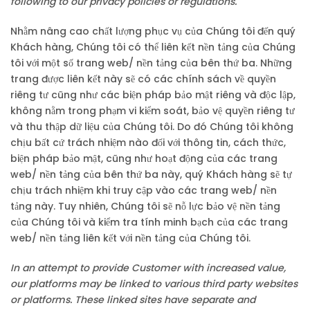
following to our privacy policies or regulations.
Nhằm nâng cao chất lượng phục vụ của Chúng tôi đến quý
Khách hàng, Chúng tôi có thể liên kết nền tảng của Chúng
tôi với một số trang web/ nền tảng của bên thứ ba. Những
trang được liên kết này sẽ có các chính sách về quyền
riêng tư cũng như các biện pháp bảo mật riêng và độc lập,
không nằm trong phạm vi kiểm soát, bảo vệ quyền riêng tư
và thu thập dữ liệu của Chúng tôi. Do đó Chúng tôi không
chịu bất cứ trách nhiệm nào đối với thông tin, cách thức,
biện pháp bảo mật, cũng như hoạt động của các trang
web/ nền tảng của bên thứ ba này, quý Khách hàng sẽ tự
chịu trách nhiệm khi truy cập vào các trang web/ nền
tảng này. Tuy nhiên, Chúng tôi sẽ nỗ lực bảo vệ nền tảng
của Chúng tôi và kiểm tra tính minh bạch của các trang
web/ nền tảng liên kết với nền tảng của Chúng tôi.
In an attempt to provide Customer with increased value,
our platforms may be linked to various third party websites
or platforms. These linked sites have separate and